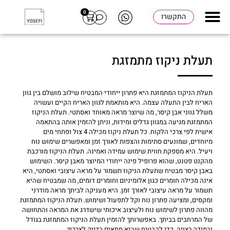
0
התקשרו
תעלת ניקוז מתמזגת
תעלת הניקוז המתמזגת היא פתרון ייחודי המבטיח שילוב מושלם בין גוון
האריח לבין התעלה עצמה. היא מותאמת לגוון האריח הקיים ועשויה
משלל גווני אבן קיסר, מה שיוצר מראה מאוחד ואסתטי. תעלת הניקוז
המתמזגת מגיעה במגוון גדלים ומידות, וניתן להזמין אותה בהתאמה
אישית לפי צרכי הלקוח. כל תעלת ניקוז מכילה 4 צול ופתחי מים
מיוחדים, שמונעים סתימות והצפות לאורך זמן ומאפשרים שימוש נוח
ויעיל. היא מספקת חווית שימוש עמידה ואמינה. תעלת הניקוז מורכבת
מהקנט פטנט, שהוא פרופיל פינה ייחודי המיוצר מאבן קיסר. השימוש
באבן קיסר מבטיח שתעלת הניקוז תשמור על מראה עיצובי ואסתטי, היא
אינה מכילה חומרים כגון אלומיניום וחומרים דומים, מה שמבטיח שהיא
תשמור על מראה עיצובי לאורך זמן. היא מעניקה לביתך מראה מודרני
ומקסים, ומציעה פתרון נוח וקל לתפעול ושימוש. תעלת הניקוז המתמזגת
מהווה פתרון לשימוש נוח ולעיצוב איכותי שישדרג את המראה והתחושה
של המרחבים בביתך. באפשרותך להזמין תעלת הניקוז המתמזגת בגודל
ובמידה רצויה, כדי להבטיח שהיא תתאים בדיוק לצרכיך.