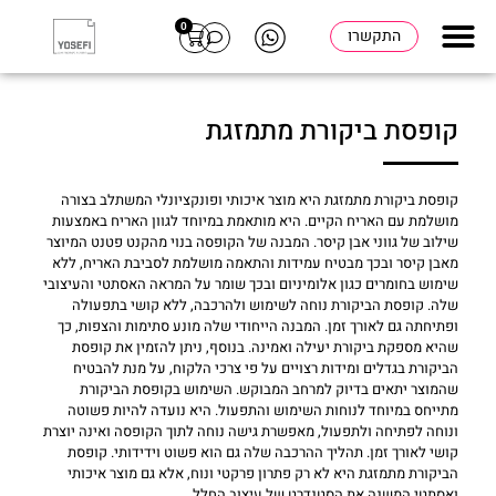
0
התקשרו
קופסת ביקורת מתמזגת
קופסת ביקורת מתמזגת היא מוצר איכותי ופונקציונלי המשתלב בצורה
מושלמת עם האריח הקיים. היא מותאמת במיוחד לגוון האריח באמצעות
שילוב של גווני אבן קיסר. המבנה של הקופסה בנוי מהקנט פטנט המיוצר
מאבן קיסר ובכך מבטיח עמידות והתאמה מושלמת לסביבת האריח, ללא
שימוש בחומרים כגון אלומיניום ובכך שומר על המראה האסתטי והעיצובי
שלה. קופסת הביקורת נוחה לשימוש ולהרכבה, ללא קושי בתפעולה
ופתיחתה גם לאורך זמן. המבנה הייחודי שלה מונע סתימות והצפות, כך
שהיא מספקת ביקורת יעילה ואמינה. בנוסף, ניתן להזמין את קופסת
הביקורת בגדלים ומידות רצויים על פי צרכי הלקוח, על מנת להבטיח
שהמוצר יתאים בדיוק למרחב המבוקש. השימוש בקופסת הביקורת
מתייחס במיוחד לנוחות השימוש והתפעול. היא נועדה להיות פשוטה
ונוחה לפתיחה ולתפעול, מאפשרת גישה נוחה לתוך הקופסה ואינה יוצרת
קושי לאורך זמן. תהליך ההרכבה שלה גם הוא פשוט וידידותי. קופסת
הביקורת מתמזגת היא לא רק פתרון פרקטי ונוח, אלא גם מוצר איכותי
ואסתטי המשנה את הסטנדרט של עיצוב החלל